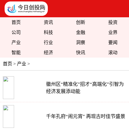
首页
资讯
创新
投资
公司
科技
金融
业界
产业
行业
洞察
要闻
智能
经济
快讯
滚动
首页
>
产业
>
徽州区“精准化”招才“高端化”引智为
经济发展添动能
千年孔府“闹元宵” 再现古时佳节盛景