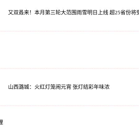
又双叒来！本月第三轮大范围雨雪明日上线 超25省份将
山西潞城：火红灯笼闹元宵 张灯结彩年味浓
理