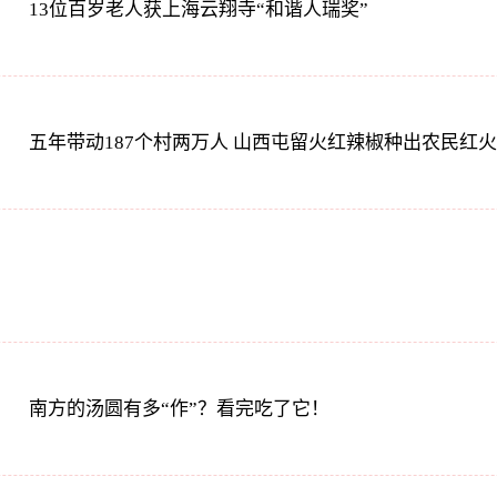
13位百岁老人获上海云翔寺“和谐人瑞奖”
五年带动187个村两万人 山西屯留火红辣椒种出农民红
南方的汤圆有多“作”？看完吃了它！