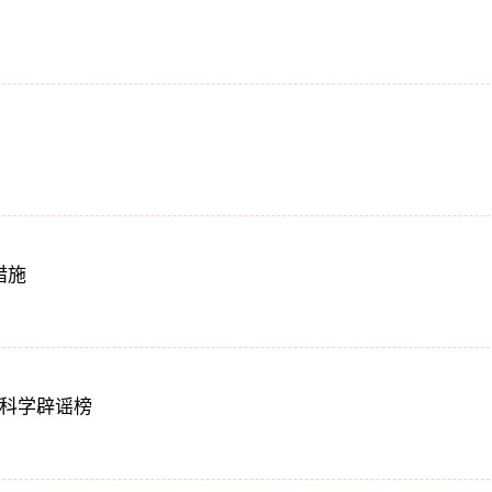
措施
大科学辟谣榜