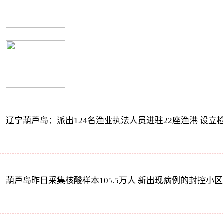
辽宁葫芦岛：派出124名渔业执法人员进驻22座渔港 设立
葫芦岛昨日采集核酸样本105.5万人 新出现病例的封控小