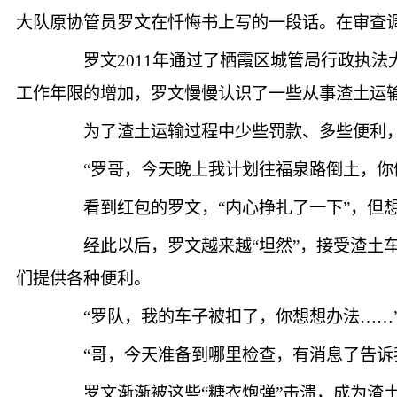
大队原协管员罗文在忏悔书上写的一段话。在审查
罗文2011年通过了栖霞区城管局行政执法
工作年限的增加，罗文慢慢认识了一些从事渣土运
为了渣土运输过程中少些罚款、多些便利，这
“罗哥，今天晚上我计划往福泉路倒土，你们
看到红包的罗文，“内心挣扎了一下”，但想
经此以后，罗文越来越“坦然”，接受渣土车
们提供各种便利。
“罗队，我的车子被扣了，你想想办法……
“哥，今天准备到哪里检查，有消息了告诉
罗文渐渐被这些“糖衣炮弹”击溃，成为渣土