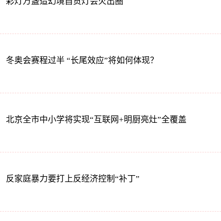
彩灯万盏造幻境自贡灯会火出圈
冬奥会赛程过半 “长尾效应”将如何体现？
北京全市中小学将实现“互联网+明厨亮灶”全覆盖
反家庭暴力要打上反经济控制“补丁”