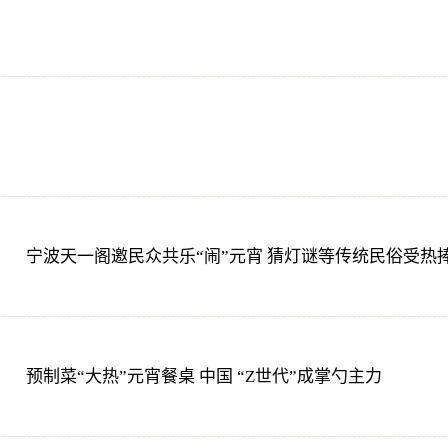
宁波天一阁邀民众共乐“闹”元宵 猜灯谜等传统民俗受热
预制菜“大热”元宵餐桌 中国 “Z世代”成掌勺主力