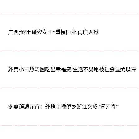
广西贺州“碰瓷女王”重操旧业 再度入狱
外卖小哥热汤圆吃出幸福感 生活不易愿被社会温柔以待
冬奥邂逅元宵：外籍主播侨乡浙江文成“闹元宵”