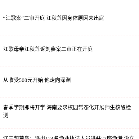
“江歌案”二审开庭 江秋莲因身体原因未出庭
江歌母亲江秋莲诉刘鑫案二审正在开庭
从收受500元开始 他走向深渊
春季学期即将开学 海南要求校园常态化开展师生核酸检
测
辽宁葫芦岛：派出124名渔业执法人员进驻22座渔港 设立