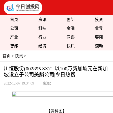
首页
资讯
创新
投资
公司
科技
金融
业界
产业
行业
洞察
要闻
智能
经济
快讯
滚动
首页
>
快讯
>
川恒股份(002895.SZ)：以100万新加坡元在新加
坡设立子公司美麟公司|今日热搜
2022-12-07 19:34:09
来源：
【资料图】