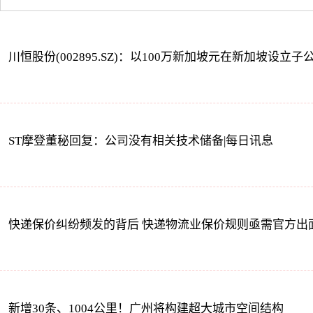
川恒股份(002895.SZ)：以100万新加坡元在新加坡设立
ST摩登董秘回复：公司没有相关技术储备|每日讯息
快递保价纠纷频发的背后 快递物流业保价规则亟需官方出
新增30条、1004公里！广州将构建超大城市空间结构