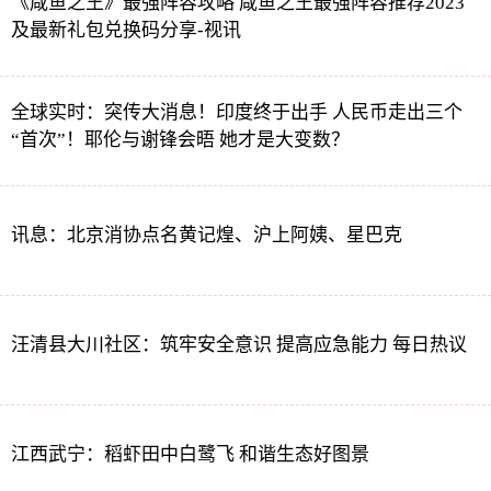
《咸鱼之王》最强阵容攻略 咸鱼之王最强阵容推荐2023
及最新礼包兑换码分享-视讯
全球实时：突传大消息！印度终于出手 人民币走出三个
“首次”！耶伦与谢锋会晤 她才是大变数？
讯息：北京消协点名黄记煌、沪上阿姨、星巴克
汪清县大川社区：筑牢安全意识 提高应急能力 每日热议
江西武宁：稻虾田中白鹭飞 和谐生态好图景