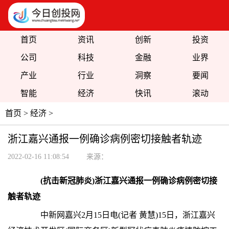
首页
资讯
创新
投资
公司
科技
金融
业界
产业
行业
洞察
要闻
智能
经济
快讯
滚动
首页
>
经济
>
浙江嘉兴通报一例确诊病例密切接触者轨迹
2022-02-16 11:08:54
来源：
(抗击新冠肺炎)浙江嘉兴通报一例确诊病例密切接
触者轨迹
中新网
嘉兴2月15日电(记者 黄慧)15日，浙江嘉兴