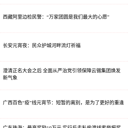
西藏阿里边检民警：“万家团圆是我们最大的心愿”
长安元宵夜：民众护城河畔流灯祈福
澄清正名大会之后 全面从严治党引领保障云锡集团焕发
新气象
广西百色“疫”线元宵节：短暂的离别，是为了更好的重逢
广东珠海：最高奖励10万元 实行反走私偷渡线索举报奖