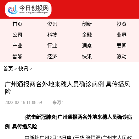
首页
资讯
创新
投资
公司
科技
金融
业界
产业
行业
洞察
要闻
智能
经济
快讯
滚动
首页
>
快讯
>
广州通报两名外地来穗人员确诊病例 具传播风
险
2022-02-16 11:08:59
来源：
(抗击新冠肺炎)广州通报两名外地来穗人员确诊病
例 具传播风险
中新社
广州2月15日电 (王华 张恒源)广州市人民政