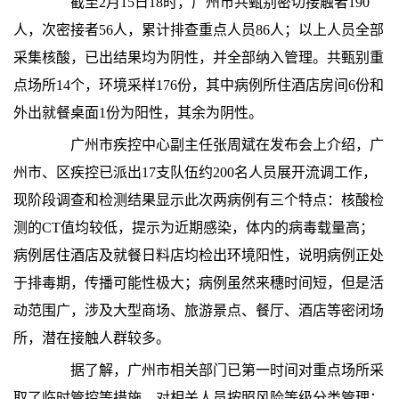
截至2月15日18时，广州市共甄别密切接触者190
人，次密接者56人，累计排查重点人员86人；以上人员全部
采集核酸，已出结果均为阴性，并全部纳入管理。共甄别重
点场所14个，环境采样176份，其中病例所住酒店房间6份和
外出就餐桌面1份为阳性，其余为阴性。
广州市疾控中心副主任张周斌在发布会上介绍，广
州市、区疾控已派出17支队伍约200名人员展开流调工作，
现阶段调查和检测结果显示此次两病例有三个特点：核酸检
测的CT值均较低，提示为近期感染，体内的病毒载量高；
病例居住酒店及就餐日料店均检出环境阳性，说明病例正处
于排毒期，传播可能性极大；病例虽然来穗时间短，但是活
动范围广，涉及大型商场、旅游景点、餐厅、酒店等密闭场
所，潜在接触人群较多。
据了解，广州市相关部门已第一时间对重点场所采
取了临时管控等措施，对相关人员按照风险等级分类管理：